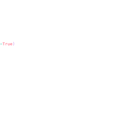
=
True
)