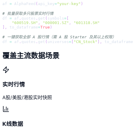
af 
=
 AlphaFeed
(
api_key
=
"your-key"
)
# 批量获取多只股票实时行情
df 
=
 af
.
quotes
.
get
(
symbols
=
[
"600519.SH"
,
"000001.SZ"
,
"601318.SH"
]
,
 to_dataframe
=
True
)
# 一键获取全部 A 股行情（需 A 股 Starter 及其以上权限）
df 
=
 af
.
quotes
.
get
(
universes
=
[
"CN_Stock"
]
,
 to_dataframe
覆盖主流数据场景
实时行情
A股/美股/港股实时快照
K线数据