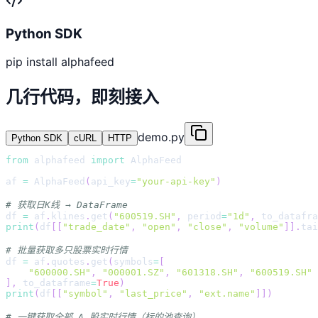
Python SDK
pip install alphafeed
几行代码，即刻接入
demo.py
Python SDK
cURL
HTTP
from
 alphafeed 
import
 AlphaFeed
af 
=
 AlphaFeed
(
api_key
=
"your-api-key"
)
# 获取日K线 → DataFrame
df 
=
 af
.
klines
.
get
(
"600519.SH"
,
 period
=
"1d"
,
 to_datafra
print
(
df
[
[
"trade_date"
,
"open"
,
"close"
,
"volume"
]
]
.
tai
# 批量获取多只股票实时行情
df 
=
 af
.
quotes
.
get
(
symbols
=
[
"600000.SH"
,
"000001.SZ"
,
"601318.SH"
,
"600519.SH"
]
,
 to_dataframe
=
True
)
print
(
df
[
[
"symbol"
,
"last_price"
,
"ext.name"
]
]
)
# 一键获取全部 A 股实时行情（标的池查询）