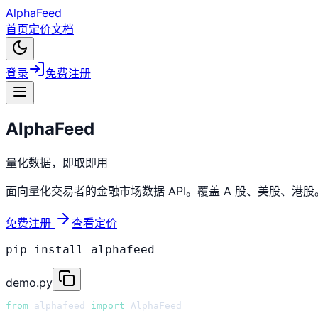
AlphaFeed
首页
定价
文档
登录
免费注册
AlphaFeed
量化数据，即取即用
面向量化交易者的金融市场数据 API。覆盖 A 股、美股、港股。P
免费注册
查看定价
pip install alphafeed
demo.py
from
 alphafeed 
import
 AlphaFeed