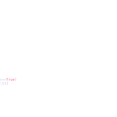
me
=
True
)
l
(
)
)